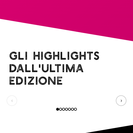
GLI HIGHLIGHTS
DALL'ULTIMA
EDIZIONE
Il Cortile
Nobile di
Il Teatro
Eventi &
Villa Litta
Naturale
Performance
‹
›