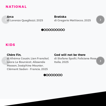
NATIONAL
Arca
Bratiska
Ero
‹
›
di Lorenzo Quagliozzi, 2025
di Gregorio Mattiocco, 2025
di 
KIDS
Chère Fin,
God will not be there
L’O
di Khéma Cousin, Lien Franckel,
di Stefano Spolti, Feliciana Rosa -
di 
‹
›
Laora Le Boursicot, Alissende
Italia, 2025
Masson, Joséphine Mounier,
Clément Saden - Francia, 2025