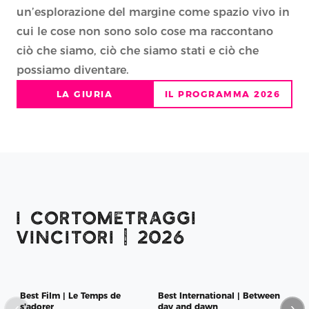
un’esplorazione del margine come spazio vivo in
cui le cose non sono solo cose ma raccontano
ciò che siamo, ciò che siamo stati e ciò che
LA GIURIA
IL PROGRAMMA 2026
I CORTOMETRAGGI
VINCITORI | 2026
Best Film | Le Temps de
Best International | Between
Bes
‹
›
s'adorer
day and dawn
di 