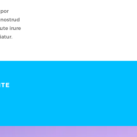
mpor
 nostrud
ute irure
iatur.
ITE