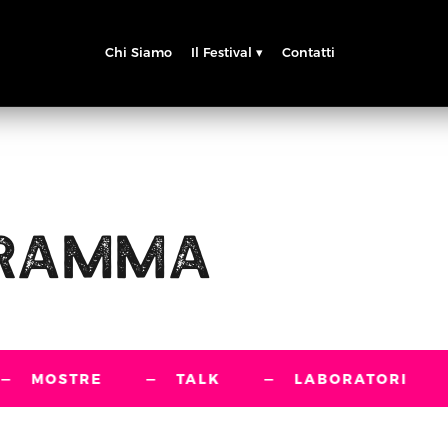
Chi Siamo
Contatti
Il Festival ▾
RAMMA
—
TALK
—
LABORATORI
—
INGRESSO 