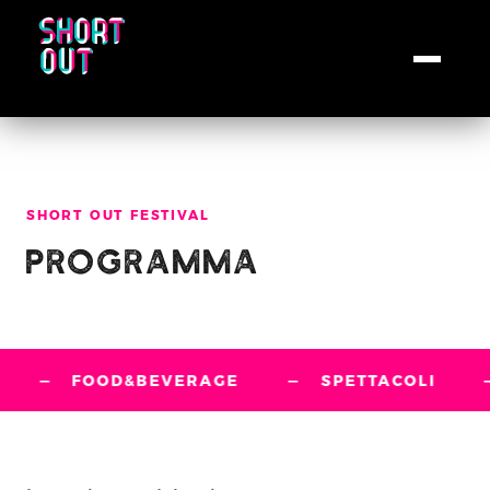
SHORT OUT FESTIVAL
PROGRAMMA
FOOD&BEVERAGE
—
SPETTACOLI
—
MO